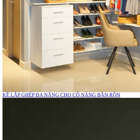
KỆ LẮP GHÉP ĐA NĂNG CHO CÔ NÀNG BẬN RỘN