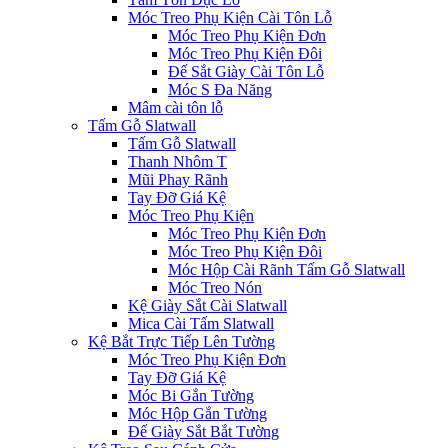
Móc Treo Phụ Kiện Cài Tôn Lỗ
Móc Treo Phụ Kiện Đơn
Móc Treo Phụ Kiện Đôi
Đế Sắt Giày Cài Tôn Lỗ
Móc S Đa Năng
Mâm cài tôn lỗ
Tấm Gỗ Slatwall
Tấm Gỗ Slatwall
Thanh Nhôm T
Mũi Phay Rãnh
Tay Đỡ Giá Kệ
Móc Treo Phụ Kiện
Móc Treo Phụ Kiện Đơn
Móc Treo Phụ Kiện Đôi
Móc Hộp Cài Rãnh Tấm Gỗ Slatwall
Móc Treo Nón
Kệ Giày Sắt Cài Slatwall
Mica Cài Tấm Slatwall
Kệ Bắt Trực Tiếp Lên Tường
Móc Treo Phụ Kiện Đơn
Tay Đỡ Giá Kệ
Móc Bi Gắn Tường
Móc Hộp Gắn Tường
Đế Giày Sắt Bắt Tường