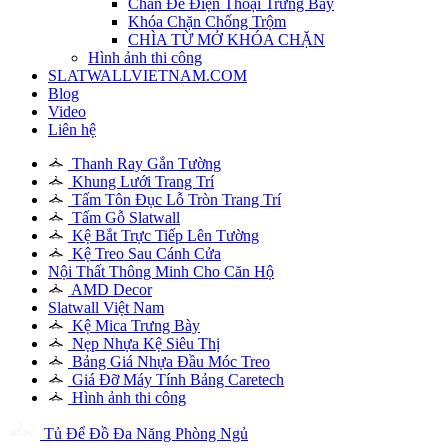
Chân Đế Điện Thoại Trưng Bày
Khóa Chặn Chống Trộm
CHÌA TỪ MỞ KHÓA CHẶN
Hình ảnh thi công
SLATWALLVIETNAM.COM
Blog
Video
Liên hệ
Thanh Ray Gắn Tường
Khung Lưới Trang Trí
Tấm Tôn Đục Lỗ Tròn Trang Trí
Tấm Gỗ Slatwall
Kệ Bắt Trực Tiếp Lên Tường
Kệ Treo Sau Cánh Cửa
Nội Thất Thông Minh Cho Căn Hộ
AMD Decor
Slatwall Việt Nam
Kệ Mica Trưng Bày
Nẹp Nhựa Kệ Siêu Thị
Bảng Giá Nhựa Đầu Móc Treo
Giá Đỡ Máy Tính Bảng Caretech
Hình ảnh thi công
Tủ Để Đồ Đa Năng Phòng Ngủ