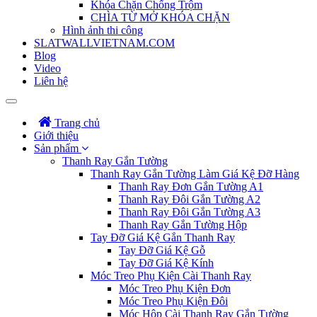
Khóa Chặn Chống Trộm
CHÌA TỪ MỞ KHÓA CHẶN
Hình ảnh thi công
SLATWALLVIETNAM.COM
Blog
Video
Liên hệ
Trang chủ
Giới thiệu
Sản phẩm
Thanh Ray Gắn Tường
Thanh Ray Gắn Tường Làm Giá Kệ Đỡ Hàng
Thanh Ray Đơn Gắn Tường A1
Thanh Ray Đôi Gắn Tường A2
Thanh Ray Đôi Gắn Tường A3
Thanh Ray Gắn Tường Hộp
Tay Đỡ Giá Kệ Gắn Thanh Ray
Tay Đỡ Giá Kệ Gỗ
Tay Đỡ Giá Kệ Kính
Móc Treo Phụ Kiện Cài Thanh Ray
Móc Treo Phụ Kiện Đơn
Móc Treo Phụ Kiện Đôi
Móc Hộp Cài Thanh Ray Gắn Tường