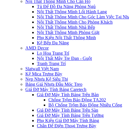
Nội Thất Thông Minh Cho Căn Hộ
Tủ Để Đồ Đa Năng Phòng Ngủ
Nội Thất Thông Minh Lối Hành Lang
Nội Thất Thông Minh Cho Góc Làm Việc Tại Nh
Nội Thất Thông Minh Cho Phòng Khách
Nội Thất Thông Minh Nhà Bếp
Nội Thất Thông Minh Phòng Giặt
Phụ Kiện Nội Thất Thông Minh
Kệ Bếp Đa Năng
AMD Decor
Lọ Hoa Trang Trí
Nội Thất Mây Tre Đan - Guột
Tranh Trang Trí
Slatwall Việt Nam
Kệ Mica Trưng Bày
Nẹp Nhựa Kệ Siêu Thị
Bảng Giá Nhựa Đầu Móc Treo
Giá Đỡ Máy Tính Bảng Caretech
Giá Đỡ Máy Tính Bảng Trên Bàn
Chống Trộm Báo Động TA202
Bộ Chống Trộm Báo Động Nhiều Cổng
Giá Đỡ Máy Tính Bảng Trên Sàn
Giá Đỡ Máy Tính Bảng Trên Tường
Phụ Kiện Giá Đỡ Máy Tính Bảng
Chân Đế Điện Thoại Trưng Bày