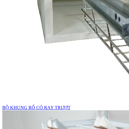
BỘ KHUNG RỔ CÓ RAY TRƯỢT