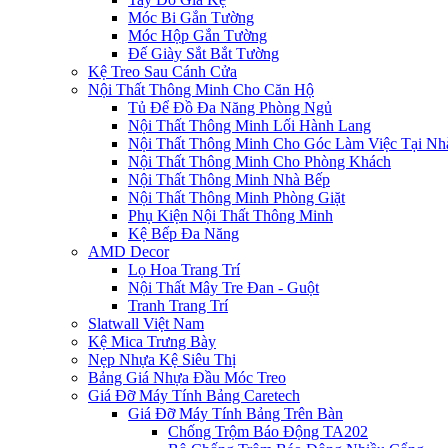
Móc Bi Gắn Tường
Móc Hộp Gắn Tường
Đế Giày Sắt Bắt Tường
Kệ Treo Sau Cánh Cửa
Nội Thất Thông Minh Cho Căn Hộ
Tủ Để Đồ Đa Năng Phòng Ngủ
Nội Thất Thông Minh Lối Hành Lang
Nội Thất Thông Minh Cho Góc Làm Việc Tại Nh
Nội Thất Thông Minh Cho Phòng Khách
Nội Thất Thông Minh Nhà Bếp
Nội Thất Thông Minh Phòng Giặt
Phụ Kiện Nội Thất Thông Minh
Kệ Bếp Đa Năng
AMD Decor
Lọ Hoa Trang Trí
Nội Thất Mây Tre Đan - Guột
Tranh Trang Trí
Slatwall Việt Nam
Kệ Mica Trưng Bày
Nẹp Nhựa Kệ Siêu Thị
Bảng Giá Nhựa Đầu Móc Treo
Giá Đỡ Máy Tính Bảng Caretech
Giá Đỡ Máy Tính Bảng Trên Bàn
Chống Trộm Báo Động TA202