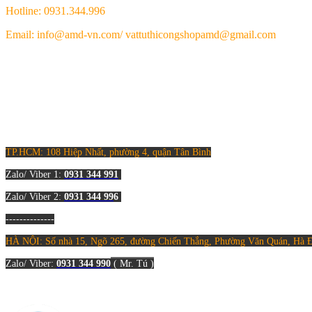
Hotline: 0931.344.996
Email: info@amd-vn.com/ vattuthicongshopamd@gmail.com
TP.HCM: 108 Hiệp Nhất, phường 4, quận Tân Bình
Zalo/ Viber 1:
0931 344 9
91
Zalo/ Viber 2:
0931 344 99
6
--------------
HÀ NỘI
: Số nhà 15, Ngõ 265, đường Chiến Thắng, Phường Văn Quán, Hà
Zalo/ Viber:
0931 344 990
(
Mr. Tú )