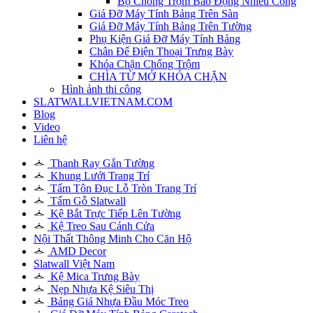
Bộ Chống Trộm Báo Động Nhiều Cổng
Giá Đỡ Máy Tính Bảng Trên Sàn
Giá Đỡ Máy Tính Bảng Trên Tường
Phụ Kiện Giá Đỡ Máy Tính Bảng
Chân Đế Điện Thoại Trưng Bày
Khóa Chặn Chống Trộm
CHÌA TỪ MỞ KHÓA CHẶN
Hình ảnh thi công
SLATWALLVIETNAM.COM
Blog
Video
Liên hệ
Thanh Ray Gắn Tường
Khung Lưới Trang Trí
Tấm Tôn Đục Lỗ Tròn Trang Trí
Tấm Gỗ Slatwall
Kệ Bắt Trực Tiếp Lên Tường
Kệ Treo Sau Cánh Cửa
Nội Thất Thông Minh Cho Căn Hộ
AMD Decor
Slatwall Việt Nam
Kệ Mica Trưng Bày
Nẹp Nhựa Kệ Siêu Thị
Bảng Giá Nhựa Đầu Móc Treo