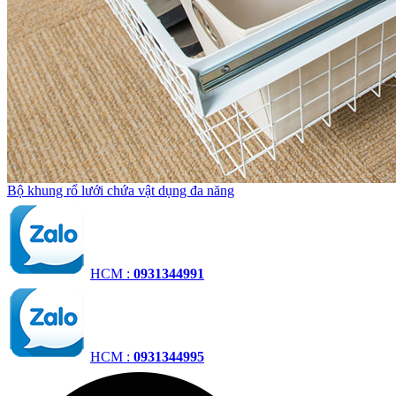
Bộ khung rổ lưới chứa vật dụng đa năng
HCM :
0931344991
HCM :
0931344995