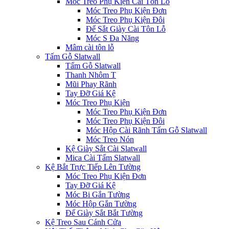
Móc Treo Phụ Kiện Cài Tôn Lỗ
Móc Treo Phụ Kiện Đơn
Móc Treo Phụ Kiện Đôi
Đế Sắt Giày Cài Tôn Lỗ
Móc S Đa Năng
Mâm cài tôn lỗ
Tấm Gỗ Slatwall
Tấm Gỗ Slatwall
Thanh Nhôm T
Mũi Phay Rãnh
Tay Đỡ Giá Kệ
Móc Treo Phụ Kiện
Móc Treo Phụ Kiện Đơn
Móc Treo Phụ Kiện Đôi
Móc Hộp Cài Rãnh Tấm Gỗ Slatwall
Móc Treo Nón
Kệ Giày Sắt Cài Slatwall
Mica Cài Tấm Slatwall
Kệ Bắt Trực Tiếp Lên Tường
Móc Treo Phụ Kiện Đơn
Tay Đỡ Giá Kệ
Móc Bi Gắn Tường
Móc Hộp Gắn Tường
Đế Giày Sắt Bắt Tường
Kệ Treo Sau Cánh Cửa