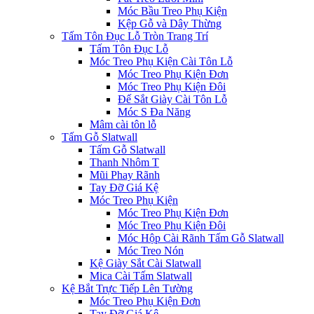
Móc Bầu Treo Phụ Kiện
Kệp Gỗ và Dây Thừng
Tấm Tôn Đục Lỗ Tròn Trang Trí
Tấm Tôn Đục Lỗ
Móc Treo Phụ Kiện Cài Tôn Lỗ
Móc Treo Phụ Kiện Đơn
Móc Treo Phụ Kiện Đôi
Đế Sắt Giày Cài Tôn Lỗ
Móc S Đa Năng
Mâm cài tôn lỗ
Tấm Gỗ Slatwall
Tấm Gỗ Slatwall
Thanh Nhôm T
Mũi Phay Rãnh
Tay Đỡ Giá Kệ
Móc Treo Phụ Kiện
Móc Treo Phụ Kiện Đơn
Móc Treo Phụ Kiện Đôi
Móc Hộp Cài Rãnh Tấm Gỗ Slatwall
Móc Treo Nón
Kệ Giày Sắt Cài Slatwall
Mica Cài Tấm Slatwall
Kệ Bắt Trực Tiếp Lên Tường
Móc Treo Phụ Kiện Đơn
Tay Đỡ Giá Kệ