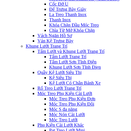
Cốc Đỡ U
Đế Trưng Bày Giày
La Treo Thanh Inox
Thanh Inox
Khóa Chặn Đầu Móc Treo
Chìa Từ Mở Khóa Chặn
Vách Ngăn Hồ Sơ
Ván Kệ Trưng Bày
Khung Lưới Trang Trí
Tấm Lưới và Khung Lưới Trang Trí
Tấm Lưới Trang Trí
Tấm Lưới Sơn Tĩnh Điện
Khung Lưới Sơn Tĩnh Điẹn
Quầy Kệ Lưới Siêu Thị
Kệ Siêu Thị
Kệ Lưới Có Chân Bánh Xe
Rổ Treo Lưới Trang Trí
Móc Treo Phụ Kiện Cài Lưới
Móc Treo Phụ Kiện Đơn
Móc Treo Phụ Kiện Đôi
Móc S đa năng
Móc Nón Cài Lưới
Móc Treo Lưới
Phụ Kiện Cài Lưới Khác
Pat Treo Lưới Mini