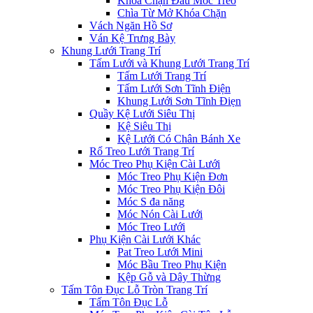
Khóa Chặn Đầu Móc Treo
Chìa Từ Mở Khóa Chặn
Vách Ngăn Hồ Sơ
Ván Kệ Trưng Bày
Khung Lưới Trang Trí
Tấm Lưới và Khung Lưới Trang Trí
Tấm Lưới Trang Trí
Tấm Lưới Sơn Tĩnh Điện
Khung Lưới Sơn Tĩnh Điẹn
Quầy Kệ Lưới Siêu Thị
Kệ Siêu Thị
Kệ Lưới Có Chân Bánh Xe
Rổ Treo Lưới Trang Trí
Móc Treo Phụ Kiện Cài Lưới
Móc Treo Phụ Kiện Đơn
Móc Treo Phụ Kiện Đôi
Móc S đa năng
Móc Nón Cài Lưới
Móc Treo Lưới
Phụ Kiện Cài Lưới Khác
Pat Treo Lưới Mini
Móc Bầu Treo Phụ Kiện
Kệp Gỗ và Dây Thừng
Tấm Tôn Đục Lỗ Tròn Trang Trí
Tấm Tôn Đục Lỗ