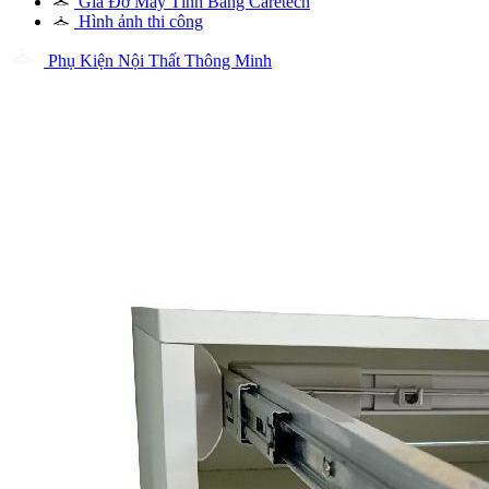
Giá Đỡ Máy Tính Bảng Caretech
Hình ảnh thi công
Phụ Kiện Nội Thất Thông Minh