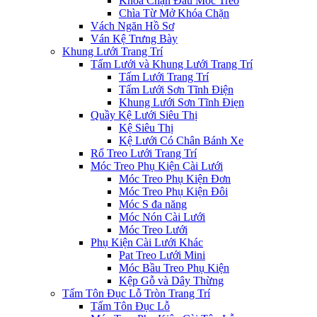
Khóa Chặn Đầu Móc Treo
Chìa Từ Mở Khóa Chặn
Vách Ngăn Hồ Sơ
Ván Kệ Trưng Bày
Khung Lưới Trang Trí
Tấm Lưới và Khung Lưới Trang Trí
Tấm Lưới Trang Trí
Tấm Lưới Sơn Tĩnh Điện
Khung Lưới Sơn Tĩnh Điẹn
Quầy Kệ Lưới Siêu Thị
Kệ Siêu Thị
Kệ Lưới Có Chân Bánh Xe
Rổ Treo Lưới Trang Trí
Móc Treo Phụ Kiện Cài Lưới
Móc Treo Phụ Kiện Đơn
Móc Treo Phụ Kiện Đôi
Móc S đa năng
Móc Nón Cài Lưới
Móc Treo Lưới
Phụ Kiện Cài Lưới Khác
Pat Treo Lưới Mini
Móc Bầu Treo Phụ Kiện
Kệp Gỗ và Dây Thừng
Tấm Tôn Đục Lỗ Tròn Trang Trí
Tấm Tôn Đục Lỗ