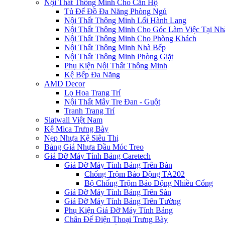
Nội Thất Thông Minh Cho Căn Hộ
Tủ Để Đồ Đa Năng Phòng Ngủ
Nội Thất Thông Minh Lối Hành Lang
Nội Thất Thông Minh Cho Góc Làm Việc Tại Nh
Nội Thất Thông Minh Cho Phòng Khách
Nội Thất Thông Minh Nhà Bếp
Nội Thất Thông Minh Phòng Giặt
Phụ Kiện Nội Thất Thông Minh
Kệ Bếp Đa Năng
AMD Decor
Lọ Hoa Trang Trí
Nội Thất Mây Tre Đan - Guột
Tranh Trang Trí
Slatwall Việt Nam
Kệ Mica Trưng Bày
Nẹp Nhựa Kệ Siêu Thị
Bảng Giá Nhựa Đầu Móc Treo
Giá Đỡ Máy Tính Bảng Caretech
Giá Đỡ Máy Tính Bảng Trên Bàn
Chống Trộm Báo Động TA202
Bộ Chống Trộm Báo Động Nhiều Cổng
Giá Đỡ Máy Tính Bảng Trên Sàn
Giá Đỡ Máy Tính Bảng Trên Tường
Phụ Kiện Giá Đỡ Máy Tính Bảng
Chân Đế Điện Thoại Trưng Bày