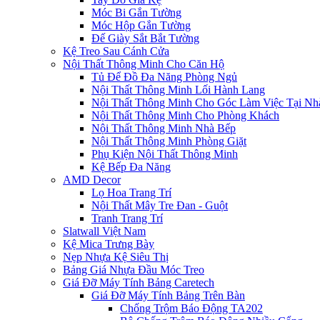
Móc Bi Gắn Tường
Móc Hộp Gắn Tường
Đế Giày Sắt Bắt Tường
Kệ Treo Sau Cánh Cửa
Nội Thất Thông Minh Cho Căn Hộ
Tủ Để Đồ Đa Năng Phòng Ngủ
Nội Thất Thông Minh Lối Hành Lang
Nội Thất Thông Minh Cho Góc Làm Việc Tại Nh
Nội Thất Thông Minh Cho Phòng Khách
Nội Thất Thông Minh Nhà Bếp
Nội Thất Thông Minh Phòng Giặt
Phụ Kiện Nội Thất Thông Minh
Kệ Bếp Đa Năng
AMD Decor
Lọ Hoa Trang Trí
Nội Thất Mây Tre Đan - Guột
Tranh Trang Trí
Slatwall Việt Nam
Kệ Mica Trưng Bày
Nẹp Nhựa Kệ Siêu Thị
Bảng Giá Nhựa Đầu Móc Treo
Giá Đỡ Máy Tính Bảng Caretech
Giá Đỡ Máy Tính Bảng Trên Bàn
Chống Trộm Báo Động TA202