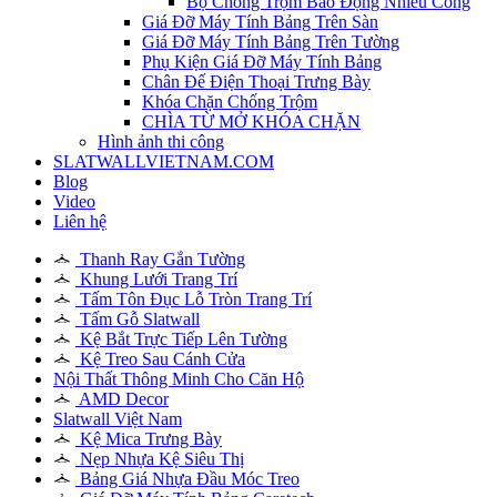
Bộ Chống Trộm Báo Động Nhiều Cổng
Giá Đỡ Máy Tính Bảng Trên Sàn
Giá Đỡ Máy Tính Bảng Trên Tường
Phụ Kiện Giá Đỡ Máy Tính Bảng
Chân Đế Điện Thoại Trưng Bày
Khóa Chặn Chống Trộm
CHÌA TỪ MỞ KHÓA CHẶN
Hình ảnh thi công
SLATWALLVIETNAM.COM
Blog
Video
Liên hệ
Thanh Ray Gắn Tường
Khung Lưới Trang Trí
Tấm Tôn Đục Lỗ Tròn Trang Trí
Tấm Gỗ Slatwall
Kệ Bắt Trực Tiếp Lên Tường
Kệ Treo Sau Cánh Cửa
Nội Thất Thông Minh Cho Căn Hộ
AMD Decor
Slatwall Việt Nam
Kệ Mica Trưng Bày
Nẹp Nhựa Kệ Siêu Thị
Bảng Giá Nhựa Đầu Móc Treo