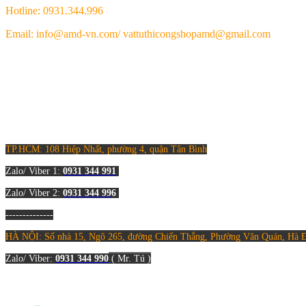
Hotline: 0931.344.996
Email: info@amd-vn.com/ vattuthicongshopamd@gmail.com
TP.HCM: 108 Hiệp Nhất, phường 4, quận Tân Bình
Zalo/ Viber 1:
0931 344 9
91
Zalo/ Viber 2:
0931 344 99
6
--------------
HÀ NỘI
: Số nhà 15, Ngõ 265, đường Chiến Thắng, Phường Văn Quán, Hà
Zalo/ Viber:
0931 344 990
(
Mr. Tú )