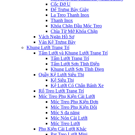
Cốc Đỡ U
Đế Trưng Bày Giày
La Treo Thanh Inox
Thanh Inox
Khóa Chặn Đầu Móc Treo
Chìa Từ Mở Khóa Chặn
Vách Ngăn Hồ Sơ
Ván Kệ Trưng Bày
Khung Lưới Trang Trí
Tấm Lưới và Khung Lưới Trang Trí
Tấm Lưới Trang Trí
Tấm Lưới Sơn Tĩnh Điện
Khung Lưới Sơn Tĩnh Điẹn
Quầy Kệ Lưới Siêu Thị
Kệ Siêu Thị
Kệ Lưới Có Chân Bánh Xe
Rổ Treo Lưới Trang Trí
Móc Treo Phụ Kiện Cài Lưới
Móc Treo Phụ Kiện Đơn
Móc Treo Phụ Kiện Đôi
Móc S đa năng
Móc Nón Cài Lưới
Móc Treo Lưới
Phụ Kiện Cài Lưới Khác
Pat Treo Lưới Mini