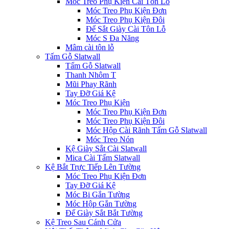
Móc Treo Phụ Kiện Cài Tôn Lỗ
Móc Treo Phụ Kiện Đơn
Móc Treo Phụ Kiện Đôi
Đế Sắt Giày Cài Tôn Lỗ
Móc S Đa Năng
Mâm cài tôn lỗ
Tấm Gỗ Slatwall
Tấm Gỗ Slatwall
Thanh Nhôm T
Mũi Phay Rãnh
Tay Đỡ Giá Kệ
Móc Treo Phụ Kiện
Móc Treo Phụ Kiện Đơn
Móc Treo Phụ Kiện Đôi
Móc Hộp Cài Rãnh Tấm Gỗ Slatwall
Móc Treo Nón
Kệ Giày Sắt Cài Slatwall
Mica Cài Tấm Slatwall
Kệ Bắt Trực Tiếp Lên Tường
Móc Treo Phụ Kiện Đơn
Tay Đỡ Giá Kệ
Móc Bi Gắn Tường
Móc Hộp Gắn Tường
Đế Giày Sắt Bắt Tường
Kệ Treo Sau Cánh Cửa