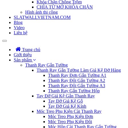
Khóa Chặn Chống Trộm
CHÌA TỪ MỞ KHÓA CHẶN
Hình ảnh thi công
SLATWALLVIETNAM.COM
Blog
Video
Liên hệ
Trang chủ
Giới thiệu
Sản phẩm
Thanh Ray Gắn Tường
Thanh Ray Gắn Tường Làm Giá Kệ Đỡ Hàng
Thanh Ray Đơn Gắn Tường A1
Thanh Ray Đôi Gắn Tường A2
Thanh Ray Đôi Gắn Tường A3
Thanh Ray Gắn Tường Hộp
Tay Đỡ Giá Kệ Gắn Thanh Ray
Tay Đỡ Giá Kệ Gỗ
Tay Đỡ Giá Kệ Kính
Móc Treo Phụ Kiện Cài Thanh Ray
Móc Treo Phụ Kiện Đơn
Móc Treo Phụ Kiện Đôi
Móc Hộp Cài Thanh Ray Gắn Tường