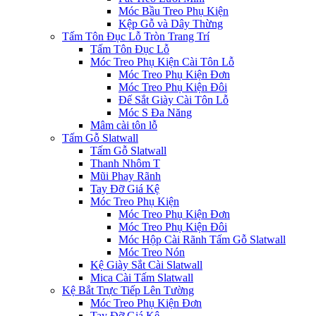
Móc Bầu Treo Phụ Kiện
Kệp Gỗ và Dây Thừng
Tấm Tôn Đục Lỗ Tròn Trang Trí
Tấm Tôn Đục Lỗ
Móc Treo Phụ Kiện Cài Tôn Lỗ
Móc Treo Phụ Kiện Đơn
Móc Treo Phụ Kiện Đôi
Đế Sắt Giày Cài Tôn Lỗ
Móc S Đa Năng
Mâm cài tôn lỗ
Tấm Gỗ Slatwall
Tấm Gỗ Slatwall
Thanh Nhôm T
Mũi Phay Rãnh
Tay Đỡ Giá Kệ
Móc Treo Phụ Kiện
Móc Treo Phụ Kiện Đơn
Móc Treo Phụ Kiện Đôi
Móc Hộp Cài Rãnh Tấm Gỗ Slatwall
Móc Treo Nón
Kệ Giày Sắt Cài Slatwall
Mica Cài Tấm Slatwall
Kệ Bắt Trực Tiếp Lên Tường
Móc Treo Phụ Kiện Đơn
Tay Đỡ Giá Kệ