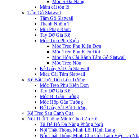
Móc S Đa Năng
Mâm cài tôn lỗ
Tấm Gỗ Slatwall
Tấm Gỗ Slatwall
Thanh Nhôm T
Mũi Phay Rãnh
Tay Đỡ Giá Kệ
Móc Treo Phụ Kiện
Móc Treo Phụ Kiện Đơn
Móc Treo Phụ Kiện Đôi
Móc Hộp Cài Rãnh Tấm Gỗ Slatwall
Móc Treo Nón
Kệ Giày Sắt Cài Slatwall
Mica Cài Tấm Slatwall
Kệ Bắt Trực Tiếp Lên Tường
Móc Treo Phụ Kiện Đơn
Tay Đỡ Giá Kệ
Móc Bi Gắn Tường
Móc Hộp Gắn Tường
Đế Giày Sắt Bắt Tường
Kệ Treo Sau Cánh Cửa
Nội Thất Thông Minh Cho Căn Hộ
Tủ Để Đồ Đa Năng Phòng Ngủ
Nội Thất Thông Minh Lối Hành Lang
Nội Thất Thông Minh Cho Góc Làm Việc Tại Nh