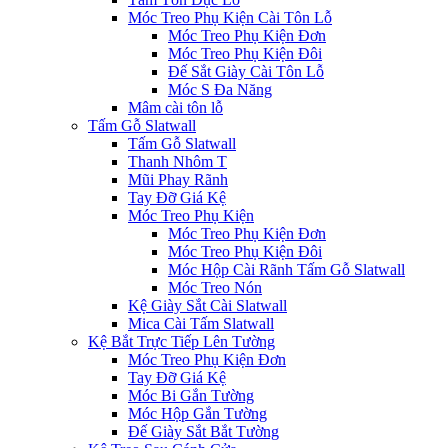
Móc Treo Phụ Kiện Cài Tôn Lỗ
Móc Treo Phụ Kiện Đơn
Móc Treo Phụ Kiện Đôi
Đế Sắt Giày Cài Tôn Lỗ
Móc S Đa Năng
Mâm cài tôn lỗ
Tấm Gỗ Slatwall
Tấm Gỗ Slatwall
Thanh Nhôm T
Mũi Phay Rãnh
Tay Đỡ Giá Kệ
Móc Treo Phụ Kiện
Móc Treo Phụ Kiện Đơn
Móc Treo Phụ Kiện Đôi
Móc Hộp Cài Rãnh Tấm Gỗ Slatwall
Móc Treo Nón
Kệ Giày Sắt Cài Slatwall
Mica Cài Tấm Slatwall
Kệ Bắt Trực Tiếp Lên Tường
Móc Treo Phụ Kiện Đơn
Tay Đỡ Giá Kệ
Móc Bi Gắn Tường
Móc Hộp Gắn Tường
Đế Giày Sắt Bắt Tường