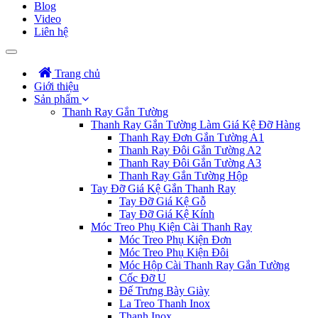
Blog
Video
Liên hệ
Trang chủ
Giới thiệu
Sản phẩm
Thanh Ray Gắn Tường
Thanh Ray Gắn Tường Làm Giá Kệ Đỡ Hàng
Thanh Ray Đơn Gắn Tường A1
Thanh Ray Đôi Gắn Tường A2
Thanh Ray Đôi Gắn Tường A3
Thanh Ray Gắn Tường Hộp
Tay Đỡ Giá Kệ Gắn Thanh Ray
Tay Đỡ Giá Kệ Gỗ
Tay Đỡ Giá Kệ Kính
Móc Treo Phụ Kiện Cài Thanh Ray
Móc Treo Phụ Kiện Đơn
Móc Treo Phụ Kiện Đôi
Móc Hộp Cài Thanh Ray Gắn Tường
Cốc Đỡ U
Đế Trưng Bày Giày
La Treo Thanh Inox
Thanh Inox