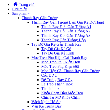
Trang chủ
Giới thiệu
Sản phẩm
Thanh Ray Gắn Tường
Thanh Ray Gắn Tường Làm Giá Kệ Đỡ Hàng
Thanh Ray Đơn Gắn Tường A1
Thanh Ray Đôi Gắn Tường A2
Thanh Ray Đôi Gắn Tường A3
Thanh Ray Gắn Tường Hộp
Tay Đỡ Giá Kệ Gắn Thanh Ray
Tay Đỡ Giá Kệ Gỗ
Tay Đỡ Giá Kệ Kính
Móc Treo Phụ Kiện Cài Thanh Ray
Móc Treo Phụ Kiện Đơn
Móc Treo Phụ Kiện Đôi
Móc Hộp Cài Thanh Ray Gắn Tường
Cốc Đỡ U
Đế Trưng Bày Giày
La Treo Thanh Inox
Thanh Inox
Khóa Chặn Đầu Móc Treo
Chìa Từ Mở Khóa Chặn
Vách Ngăn Hồ Sơ
Ván Kệ Trưng Bày