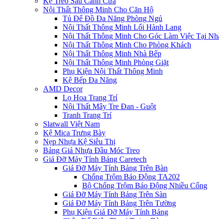
Kệ Treo Sau Cánh Cửa
Nội Thất Thông Minh Cho Căn Hộ
Tủ Để Đồ Đa Năng Phòng Ngủ
Nội Thất Thông Minh Lối Hành Lang
Nội Thất Thông Minh Cho Góc Làm Việc Tại Nh
Nội Thất Thông Minh Cho Phòng Khách
Nội Thất Thông Minh Nhà Bếp
Nội Thất Thông Minh Phòng Giặt
Phụ Kiện Nội Thất Thông Minh
Kệ Bếp Đa Năng
AMD Decor
Lọ Hoa Trang Trí
Nội Thất Mây Tre Đan - Guột
Tranh Trang Trí
Slatwall Việt Nam
Kệ Mica Trưng Bày
Nẹp Nhựa Kệ Siêu Thị
Bảng Giá Nhựa Đầu Móc Treo
Giá Đỡ Máy Tính Bảng Caretech
Giá Đỡ Máy Tính Bảng Trên Bàn
Chống Trộm Báo Động TA202
Bộ Chống Trộm Báo Động Nhiều Cổng
Giá Đỡ Máy Tính Bảng Trên Sàn
Giá Đỡ Máy Tính Bảng Trên Tường
Phụ Kiện Giá Đỡ Máy Tính Bảng