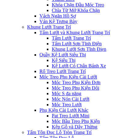
Khóa Chặn Đầu Móc Treo
Chìa Từ Mở Khóa Chặn
Vách Ngăn Hồ Sơ
Ván Kệ Trưng Bày
Khung Lưới Trang Trí
Tấm Lưới và Khung Lưới Trang Trí
Tấm Lưới Trang Trí
Tấm Lưới Sơn Tĩnh Điện
Khung Lưới Sơn Tĩnh Điẹn
Quầy Kệ Lưới Siêu Thị
Kệ Siêu Thị
Kệ Lưới Có Chân Bánh Xe
Rổ Treo Lưới Trang Trí
Móc Treo Phụ Kiện Cài Lưới
Móc Treo Phụ Kiện Đơn
Móc Treo Phụ Kiện Đôi
Móc S đa năng
Móc Nón Cài Lưới
Móc Treo Lưới
Phụ Kiện Cài Lưới Khác
Pat Treo Lưới Mini
Móc Bầu Treo Phụ Kiện
Kệp Gỗ và Dây Thừng
Tấm Tôn Đục Lỗ Tròn Trang Trí
Tấm Tôn Đục Lỗ