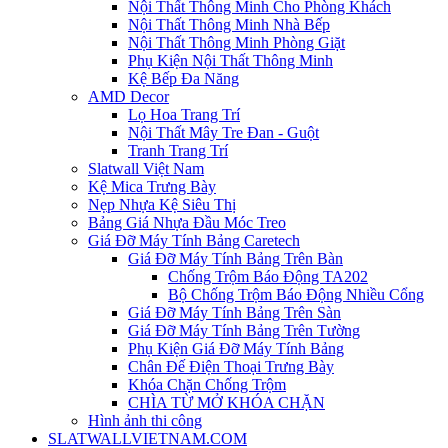
Nội Thất Thông Minh Cho Phòng Khách
Nội Thất Thông Minh Nhà Bếp
Nội Thất Thông Minh Phòng Giặt
Phụ Kiện Nội Thất Thông Minh
Kệ Bếp Đa Năng
AMD Decor
Lọ Hoa Trang Trí
Nội Thất Mây Tre Đan - Guột
Tranh Trang Trí
Slatwall Việt Nam
Kệ Mica Trưng Bày
Nẹp Nhựa Kệ Siêu Thị
Bảng Giá Nhựa Đầu Móc Treo
Giá Đỡ Máy Tính Bảng Caretech
Giá Đỡ Máy Tính Bảng Trên Bàn
Chống Trộm Báo Động TA202
Bộ Chống Trộm Báo Động Nhiều Cổng
Giá Đỡ Máy Tính Bảng Trên Sàn
Giá Đỡ Máy Tính Bảng Trên Tường
Phụ Kiện Giá Đỡ Máy Tính Bảng
Chân Đế Điện Thoại Trưng Bày
Khóa Chặn Chống Trộm
CHÌA TỪ MỞ KHÓA CHẶN
Hình ảnh thi công
SLATWALLVIETNAM.COM