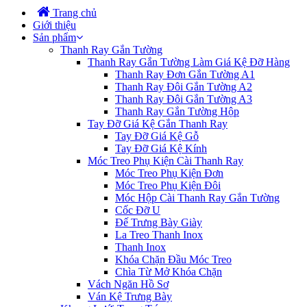
Trang chủ
Giới thiệu
Sản phẩm
Thanh Ray Gắn Tường
Thanh Ray Gắn Tường Làm Giá Kệ Đỡ Hàng
Thanh Ray Đơn Gắn Tường A1
Thanh Ray Đôi Gắn Tường A2
Thanh Ray Đôi Gắn Tường A3
Thanh Ray Gắn Tường Hộp
Tay Đỡ Giá Kệ Gắn Thanh Ray
Tay Đỡ Giá Kệ Gỗ
Tay Đỡ Giá Kệ Kính
Móc Treo Phụ Kiện Cài Thanh Ray
Móc Treo Phụ Kiện Đơn
Móc Treo Phụ Kiện Đôi
Móc Hộp Cài Thanh Ray Gắn Tường
Cốc Đỡ U
Đế Trưng Bày Giày
La Treo Thanh Inox
Thanh Inox
Khóa Chặn Đầu Móc Treo
Chìa Từ Mở Khóa Chặn
Vách Ngăn Hồ Sơ
Ván Kệ Trưng Bày