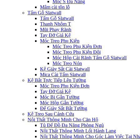
Móc S Đa Năng
Mâm cài tôn lỗ
Tấm Gỗ Slatwall
Tấm Gỗ Slatwall
Thanh Nhôm T
Mũi Phay Rãnh
Tay Đỡ Giá Kệ
Móc Treo Phụ Kiện
Móc Treo Phụ Kiện Đơn
Móc Treo Phụ Kiện Đôi
Móc Hộp Cài Rãnh Tấm Gỗ Slatwall
Móc Treo Nón
Kệ Giày Sắt Cài Slatwall
Mica Cài Tấm Slatwall
Kệ Bắt Trực Tiếp Lên Tường
Móc Treo Phụ Kiện Đơn
Tay Đỡ Giá Kệ
Móc Bi Gắn Tường
Móc Hộp Gắn Tường
Đế Giày Sắt Bắt Tường
Kệ Treo Sau Cánh Cửa
Nội Thất Thông Minh Cho Căn Hộ
Tủ Để Đồ Đa Năng Phòng Ngủ
Nội Thất Thông Minh Lối Hành Lang
Nội Thất Thông Minh Cho Góc Làm Việc Tại Nh