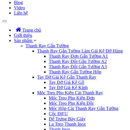
Blog
Video
Liên hệ
Trang chủ
Giới thiệu
Sản phẩm
Thanh Ray Gắn Tường
Thanh Ray Gắn Tường Làm Giá Kệ Đỡ Hàng
Thanh Ray Đơn Gắn Tường A1
Thanh Ray Đôi Gắn Tường A2
Thanh Ray Đôi Gắn Tường A3
Thanh Ray Gắn Tường Hộp
Tay Đỡ Giá Kệ Gắn Thanh Ray
Tay Đỡ Giá Kệ Gỗ
Tay Đỡ Giá Kệ Kính
Móc Treo Phụ Kiện Cài Thanh Ray
Móc Treo Phụ Kiện Đơn
Móc Treo Phụ Kiện Đôi
Móc Hộp Cài Thanh Ray Gắn Tường
Cốc Đỡ U
Đế Trưng Bày Giày
La Treo Thanh Inox
Thanh Inox