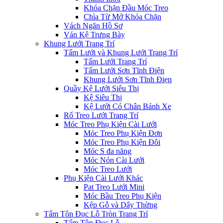
Khóa Chặn Đầu Móc Treo
Chìa Từ Mở Khóa Chặn
Vách Ngăn Hồ Sơ
Ván Kệ Trưng Bày
Khung Lưới Trang Trí
Tấm Lưới và Khung Lưới Trang Trí
Tấm Lưới Trang Trí
Tấm Lưới Sơn Tĩnh Điện
Khung Lưới Sơn Tĩnh Điẹn
Quầy Kệ Lưới Siêu Thị
Kệ Siêu Thị
Kệ Lưới Có Chân Bánh Xe
Rổ Treo Lưới Trang Trí
Móc Treo Phụ Kiện Cài Lưới
Móc Treo Phụ Kiện Đơn
Móc Treo Phụ Kiện Đôi
Móc S đa năng
Móc Nón Cài Lưới
Móc Treo Lưới
Phụ Kiện Cài Lưới Khác
Pat Treo Lưới Mini
Móc Bầu Treo Phụ Kiện
Kệp Gỗ và Dây Thừng
Tấm Tôn Đục Lỗ Tròn Trang Trí
Tấm Tôn Đục Lỗ