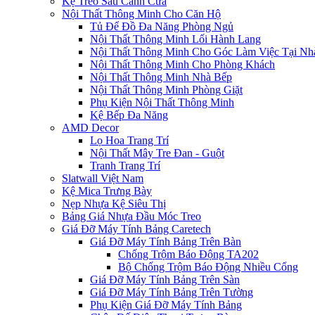
Kệ Treo Sau Cánh Cửa
Nội Thất Thông Minh Cho Căn Hộ
Tủ Để Đồ Đa Năng Phòng Ngủ
Nội Thất Thông Minh Lối Hành Lang
Nội Thất Thông Minh Cho Góc Làm Việc Tại Nh
Nội Thất Thông Minh Cho Phòng Khách
Nội Thất Thông Minh Nhà Bếp
Nội Thất Thông Minh Phòng Giặt
Phụ Kiện Nội Thất Thông Minh
Kệ Bếp Đa Năng
AMD Decor
Lọ Hoa Trang Trí
Nội Thất Mây Tre Đan - Guột
Tranh Trang Trí
Slatwall Việt Nam
Kệ Mica Trưng Bày
Nẹp Nhựa Kệ Siêu Thị
Bảng Giá Nhựa Đầu Móc Treo
Giá Đỡ Máy Tính Bảng Caretech
Giá Đỡ Máy Tính Bảng Trên Bàn
Chống Trộm Báo Động TA202
Bộ Chống Trộm Báo Động Nhiều Cổng
Giá Đỡ Máy Tính Bảng Trên Sàn
Giá Đỡ Máy Tính Bảng Trên Tường
Phụ Kiện Giá Đỡ Máy Tính Bảng