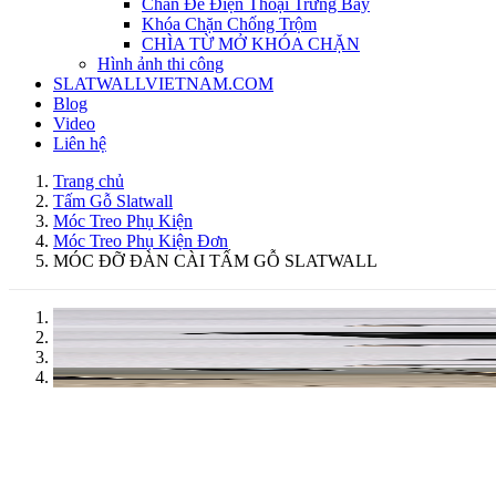
Chân Đế Điện Thoại Trưng Bày
Khóa Chặn Chống Trộm
CHÌA TỪ MỞ KHÓA CHẶN
Hình ảnh thi công
SLATWALLVIETNAM.COM
Blog
Video
Liên hệ
Trang chủ
Tấm Gỗ Slatwall
Móc Treo Phụ Kiện
Móc Treo Phụ Kiện Đơn
MÓC ĐỠ ĐÀN CÀI TẤM GỖ SLATWALL