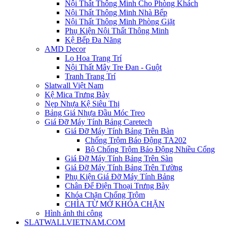
Nội Thất Thông Minh Cho Phòng Khách
Nội Thất Thông Minh Nhà Bếp
Nội Thất Thông Minh Phòng Giặt
Phụ Kiện Nội Thất Thông Minh
Kệ Bếp Đa Năng
AMD Decor
Lọ Hoa Trang Trí
Nội Thất Mây Tre Đan - Guột
Tranh Trang Trí
Slatwall Việt Nam
Kệ Mica Trưng Bày
Nẹp Nhựa Kệ Siêu Thị
Bảng Giá Nhựa Đầu Móc Treo
Giá Đỡ Máy Tính Bảng Caretech
Giá Đỡ Máy Tính Bảng Trên Bàn
Chống Trộm Báo Động TA202
Bộ Chống Trộm Báo Động Nhiều Cổng
Giá Đỡ Máy Tính Bảng Trên Sàn
Giá Đỡ Máy Tính Bảng Trên Tường
Phụ Kiện Giá Đỡ Máy Tính Bảng
Chân Đế Điện Thoại Trưng Bày
Khóa Chặn Chống Trộm
CHÌA TỪ MỞ KHÓA CHẶN
Hình ảnh thi công
SLATWALLVIETNAM.COM