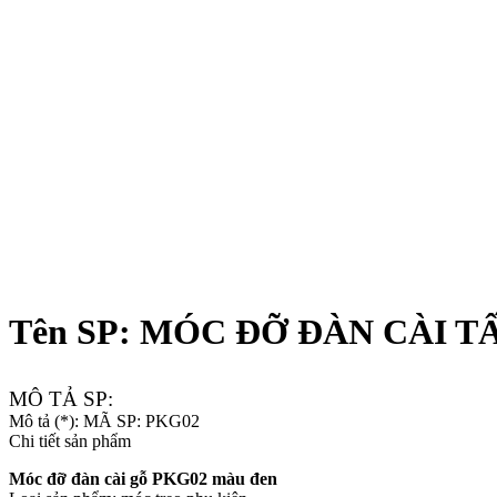
Previous
Next
Tên SP: MÓC ĐỠ ĐÀN CÀI 
MÔ TẢ SP:
Mô tả (*): MÃ SP: PKG02
Chi tiết sản phẩm
Móc đỡ đàn cài gỗ PKG02 màu đen