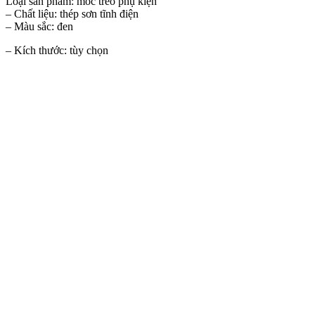
Loại sản phẩm: móc treo phụ kiện
– Chất liệu: thép sơn tĩnh điện
– Màu sắc: đen
– Kích thước: tùy chọn