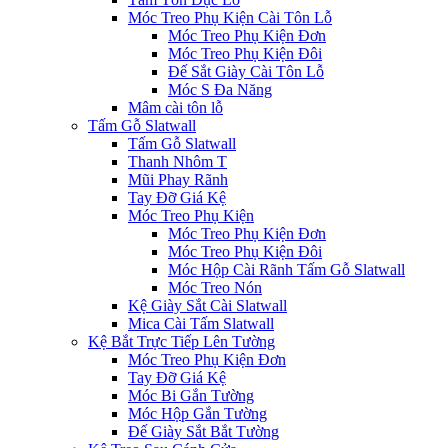
Móc Treo Phụ Kiện Cài Tôn Lỗ
Móc Treo Phụ Kiện Đơn
Móc Treo Phụ Kiện Đôi
Đế Sắt Giày Cài Tôn Lỗ
Móc S Đa Năng
Mâm cài tôn lỗ
Tấm Gỗ Slatwall
Tấm Gỗ Slatwall
Thanh Nhôm T
Mũi Phay Rãnh
Tay Đỡ Giá Kệ
Móc Treo Phụ Kiện
Móc Treo Phụ Kiện Đơn
Móc Treo Phụ Kiện Đôi
Móc Hộp Cài Rãnh Tấm Gỗ Slatwall
Móc Treo Nón
Kệ Giày Sắt Cài Slatwall
Mica Cài Tấm Slatwall
Kệ Bắt Trực Tiếp Lên Tường
Móc Treo Phụ Kiện Đơn
Tay Đỡ Giá Kệ
Móc Bi Gắn Tường
Móc Hộp Gắn Tường
Đế Giày Sắt Bắt Tường