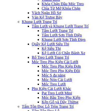
Khóa Chặn Đầu Móc Treo
Chìa Từ Mở Khóa Chặn
Vách Ngăn Hồ Sơ
Ván Kệ Trưng Bày
Khung Lưới Trang Trí
Tấm Lưới và Khung Lưới Trang Trí
Tấm Lưới Trang Trí
Tấm Lưới Sơn Tĩnh Điện
Khung Lưới Sơn Tĩnh Điẹn
Quầy Kệ Lưới Siêu Thị
Kệ Siêu Thị
Kệ Lưới Có Chân Bánh Xe
Rổ Treo Lưới Trang Trí
Móc Treo Phụ Kiện Cài Lưới
Móc Treo Phụ Kiện Đơn
Móc Treo Phụ Kiện Đôi
Móc S đa năng
Móc Nón Cài Lưới
Móc Treo Lưới
Phụ Kiện Cài Lưới Khác
Pat Treo Lưới Mini
Móc Bầu Treo Phụ Kiện
Kệp Gỗ và Dây Thừng
Tấm Tôn Đục Lỗ Tròn Trang Trí
Tấm Tôn Đục Lỗ