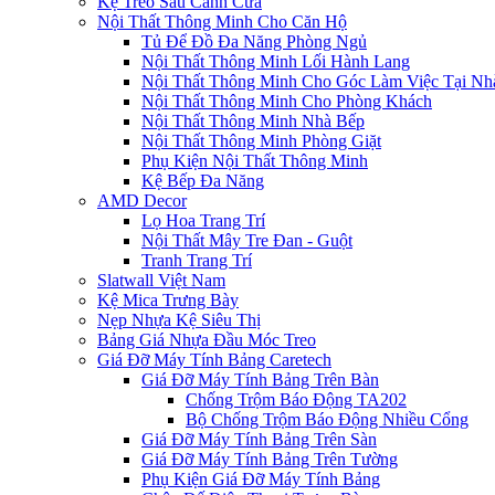
Kệ Treo Sau Cánh Cửa
Nội Thất Thông Minh Cho Căn Hộ
Tủ Để Đồ Đa Năng Phòng Ngủ
Nội Thất Thông Minh Lối Hành Lang
Nội Thất Thông Minh Cho Góc Làm Việc Tại Nh
Nội Thất Thông Minh Cho Phòng Khách
Nội Thất Thông Minh Nhà Bếp
Nội Thất Thông Minh Phòng Giặt
Phụ Kiện Nội Thất Thông Minh
Kệ Bếp Đa Năng
AMD Decor
Lọ Hoa Trang Trí
Nội Thất Mây Tre Đan - Guột
Tranh Trang Trí
Slatwall Việt Nam
Kệ Mica Trưng Bày
Nẹp Nhựa Kệ Siêu Thị
Bảng Giá Nhựa Đầu Móc Treo
Giá Đỡ Máy Tính Bảng Caretech
Giá Đỡ Máy Tính Bảng Trên Bàn
Chống Trộm Báo Động TA202
Bộ Chống Trộm Báo Động Nhiều Cổng
Giá Đỡ Máy Tính Bảng Trên Sàn
Giá Đỡ Máy Tính Bảng Trên Tường
Phụ Kiện Giá Đỡ Máy Tính Bảng