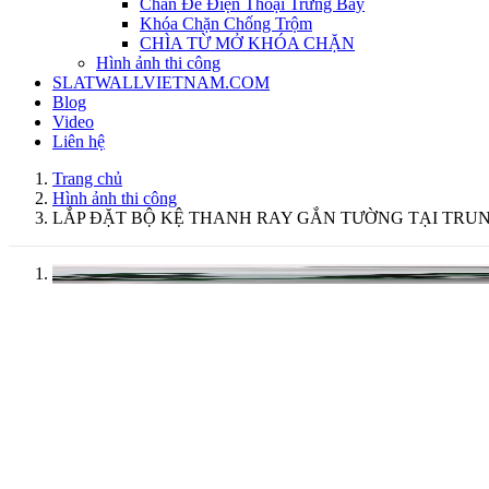
Chân Đế Điện Thoại Trưng Bày
Khóa Chặn Chống Trộm
CHÌA TỪ MỞ KHÓA CHẶN
Hình ảnh thi công
SLATWALLVIETNAM.COM
Blog
Video
Liên hệ
Trang chủ
Hình ảnh thi công
LẮP ĐẶT BỘ KỆ THANH RAY GẮN TƯỜNG TẠI TRU