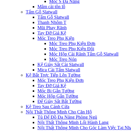
Móc S Đa Năng
Mâm cài tôn lỗ
Tấm Gỗ Slatwall
Tấm Gỗ Slatwall
Thanh Nhôm T
Mũi Phay Rãnh
Tay Đỡ Giá Kệ
Móc Treo Phụ Kiện
Móc Treo Phụ Kiện Đơn
Móc Treo Phụ Kiện Đôi
Móc Hộp Cài Rãnh Tấm Gỗ Slatwall
Móc Treo Nón
Kệ Giày Sắt Cài Slatwall
Mica Cài Tấm Slatwall
Kệ Bắt Trực Tiếp Lên Tường
Móc Treo Phụ Kiện Đơn
Tay Đỡ Giá Kệ
Móc Bi Gắn Tường
Móc Hộp Gắn Tường
Đế Giày Sắt Bắt Tường
Kệ Treo Sau Cánh Cửa
Nội Thất Thông Minh Cho Căn Hộ
Tủ Để Đồ Đa Năng Phòng Ngủ
Nội Thất Thông Minh Lối Hành Lang
Nội Thất Thông Minh Cho Góc Làm Việc Tại Nh