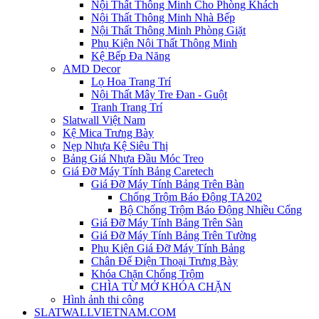
Nội Thất Thông Minh Cho Phòng Khách
Nội Thất Thông Minh Nhà Bếp
Nội Thất Thông Minh Phòng Giặt
Phụ Kiện Nội Thất Thông Minh
Kệ Bếp Đa Năng
AMD Decor
Lọ Hoa Trang Trí
Nội Thất Mây Tre Đan - Guột
Tranh Trang Trí
Slatwall Việt Nam
Kệ Mica Trưng Bày
Nẹp Nhựa Kệ Siêu Thị
Bảng Giá Nhựa Đầu Móc Treo
Giá Đỡ Máy Tính Bảng Caretech
Giá Đỡ Máy Tính Bảng Trên Bàn
Chống Trộm Báo Động TA202
Bộ Chống Trộm Báo Động Nhiều Cổng
Giá Đỡ Máy Tính Bảng Trên Sàn
Giá Đỡ Máy Tính Bảng Trên Tường
Phụ Kiện Giá Đỡ Máy Tính Bảng
Chân Đế Điện Thoại Trưng Bày
Khóa Chặn Chống Trộm
CHÌA TỪ MỞ KHÓA CHẶN
Hình ảnh thi công
SLATWALLVIETNAM.COM