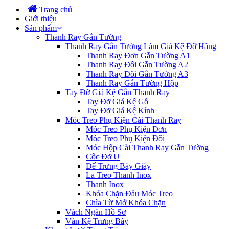
Trang chủ
Giới thiệu
Sản phẩm
Thanh Ray Gắn Tường
Thanh Ray Gắn Tường Làm Giá Kệ Đỡ Hàng
Thanh Ray Đơn Gắn Tường A1
Thanh Ray Đôi Gắn Tường A2
Thanh Ray Đôi Gắn Tường A3
Thanh Ray Gắn Tường Hộp
Tay Đỡ Giá Kệ Gắn Thanh Ray
Tay Đỡ Giá Kệ Gỗ
Tay Đỡ Giá Kệ Kính
Móc Treo Phụ Kiện Cài Thanh Ray
Móc Treo Phụ Kiện Đơn
Móc Treo Phụ Kiện Đôi
Móc Hộp Cài Thanh Ray Gắn Tường
Cốc Đỡ U
Đế Trưng Bày Giày
La Treo Thanh Inox
Thanh Inox
Khóa Chặn Đầu Móc Treo
Chìa Từ Mở Khóa Chặn
Vách Ngăn Hồ Sơ
Ván Kệ Trưng Bày