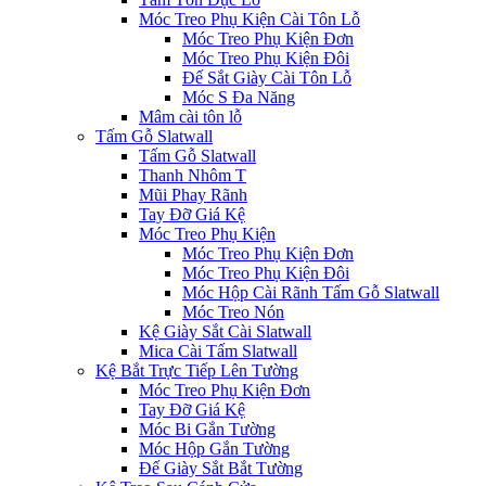
Móc Treo Phụ Kiện Cài Tôn Lỗ
Móc Treo Phụ Kiện Đơn
Móc Treo Phụ Kiện Đôi
Đế Sắt Giày Cài Tôn Lỗ
Móc S Đa Năng
Mâm cài tôn lỗ
Tấm Gỗ Slatwall
Tấm Gỗ Slatwall
Thanh Nhôm T
Mũi Phay Rãnh
Tay Đỡ Giá Kệ
Móc Treo Phụ Kiện
Móc Treo Phụ Kiện Đơn
Móc Treo Phụ Kiện Đôi
Móc Hộp Cài Rãnh Tấm Gỗ Slatwall
Móc Treo Nón
Kệ Giày Sắt Cài Slatwall
Mica Cài Tấm Slatwall
Kệ Bắt Trực Tiếp Lên Tường
Móc Treo Phụ Kiện Đơn
Tay Đỡ Giá Kệ
Móc Bi Gắn Tường
Móc Hộp Gắn Tường
Đế Giày Sắt Bắt Tường