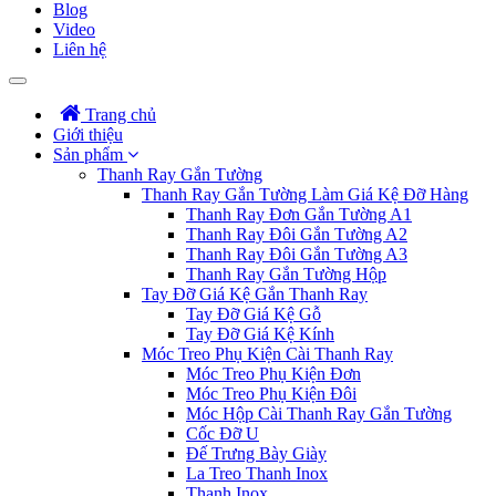
Blog
Video
Liên hệ
Trang chủ
Giới thiệu
Sản phẩm
Thanh Ray Gắn Tường
Thanh Ray Gắn Tường Làm Giá Kệ Đỡ Hàng
Thanh Ray Đơn Gắn Tường A1
Thanh Ray Đôi Gắn Tường A2
Thanh Ray Đôi Gắn Tường A3
Thanh Ray Gắn Tường Hộp
Tay Đỡ Giá Kệ Gắn Thanh Ray
Tay Đỡ Giá Kệ Gỗ
Tay Đỡ Giá Kệ Kính
Móc Treo Phụ Kiện Cài Thanh Ray
Móc Treo Phụ Kiện Đơn
Móc Treo Phụ Kiện Đôi
Móc Hộp Cài Thanh Ray Gắn Tường
Cốc Đỡ U
Đế Trưng Bày Giày
La Treo Thanh Inox
Thanh Inox