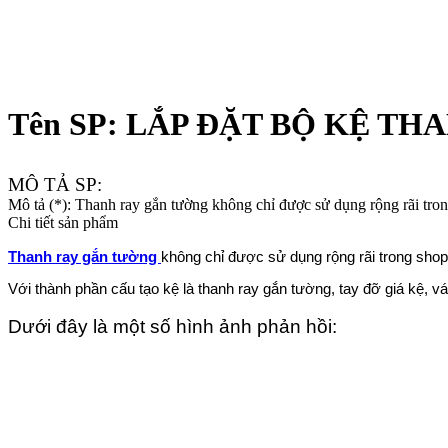
Previous
Next
Tên SP: LẮP ĐẶT BỘ KỆ T
MÔ TẢ SP:
Mô tả (*): Thanh ray gắn tường không chỉ được sử dụng rộng rãi trong
Chi tiết sản phẩm
Thanh ray gắn tường
không chỉ được sử dụng rộng rãi trong shop 
Với thành phần cấu tạo kệ là thanh ray gắn tường, tay đỡ giá kệ, v
Dưới đây là một số hình ảnh phản hồi: