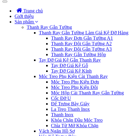
Trang chủ
Giới thiệu
Sản phẩm
Thanh Ray Gắn Tường
Thanh Ray Gắn Tường Làm Giá Kệ Đỡ Hàng
Thanh Ray Đơn Gắn Tường A1
Thanh Ray Đôi Gắn Tường A2
Thanh Ray Đôi Gắn Tường A3
Thanh Ray Gắn Tường Hộp
Tay Đỡ Giá Kệ Gắn Thanh Ray
Tay Đỡ Giá Kệ Gỗ
Tay Đỡ Giá Kệ Kính
Móc Treo Phụ Kiện Cài Thanh Ray
Móc Treo Phụ Kiện Đơn
Móc Treo Phụ Kiện Đôi
Móc Hộp Cài Thanh Ray Gắn Tường
Cốc Đỡ U
Đế Trưng Bày Giày
La Treo Thanh Inox
Thanh Inox
Khóa Chặn Đầu Móc Treo
Chìa Từ Mở Khóa Chặn
Vách Ngăn Hồ Sơ