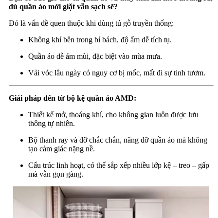
dù quần áo mới giặt vẫn sạch sẽ?
Đó là vấn đề quen thuộc khi dùng tủ gỗ truyền thống:
Không khí bên trong bí bách, độ ẩm dễ tích tụ.
Quần áo dễ ám mùi, đặc biệt vào mùa mưa.
Vải vóc lâu ngày có nguy cơ bị mốc, mất đi sự tinh tươm.
Giải pháp đến từ
bộ kệ quần áo AMD
:
Thiết kế mở, thoáng khí, cho không gian luôn được lưu
thông tự nhiên.
Bộ thanh ray và đỡ chắc chắn, nâng đỡ quần áo mà không
tạo cảm giác nặng nề.
Cấu trúc linh hoạt, có thể sắp xếp nhiều lớp kệ – treo – gấp
mà vẫn gọn gàng.