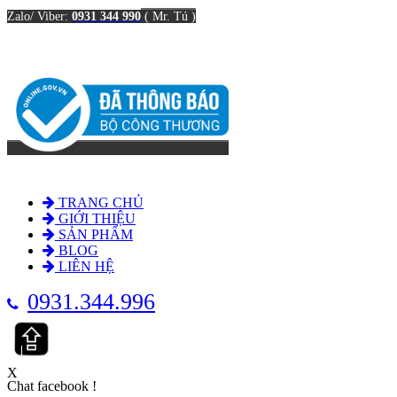
Zalo/ Viber:
0931 344 990
(
Mr. Tú )
TRANG CHỦ
GIỚI THIỆU
SẢN PHẨM
BLOG
LIÊN HỆ
0931.344.996
X
Chat facebook !