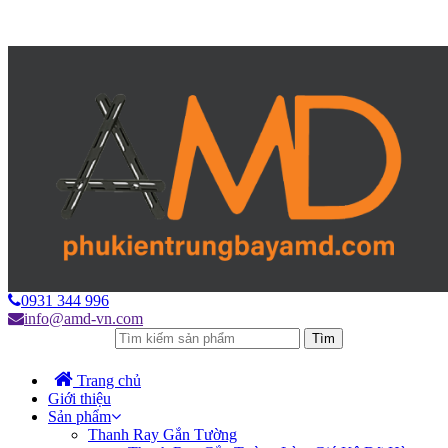
0931 344 996
info@amd-vn.com
Tìm
Trang chủ
Giới thiệu
Sản phẩm
Thanh Ray Gắn Tường