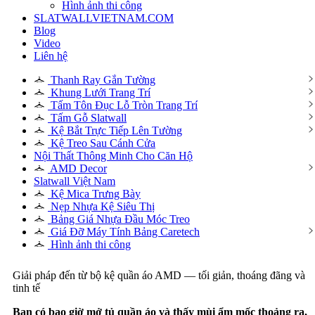
Hình ảnh thi công
SLATWALLVIETNAM.COM
Blog
Video
Liên hệ
Thanh Ray Gắn Tường
Khung Lưới Trang Trí
Tấm Tôn Đục Lỗ Tròn Trang Trí
Tấm Gỗ Slatwall
Kệ Bắt Trực Tiếp Lên Tường
Kệ Treo Sau Cánh Cửa
Nội Thất Thông Minh Cho Căn Hộ
AMD Decor
Slatwall Việt Nam
Kệ Mica Trưng Bày
Nẹp Nhựa Kệ Siêu Thị
Bảng Giá Nhựa Đầu Móc Treo
Giá Đỡ Máy Tính Bảng Caretech
Hình ảnh thi công
Giải pháp đến từ bộ kệ quần áo AMD — tối giản, thoáng đãng và
tinh tế
Bạn có bao giờ mở tủ quần áo và thấy mùi ẩm mốc thoảng ra,