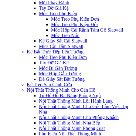
Mũi Phay Rãnh
Tay Đỡ Giá Kệ
Móc Treo Phụ Kiện
Móc Treo Phụ Kiện Đơn
Móc Treo Phụ Kiện Đôi
Móc Hộp Cài Rãnh Tấm Gỗ Slatwall
Móc Treo Nón
Kệ Giày Sắt Cài Slatwall
Mica Cài Tấm Slatwall
Kệ Bắt Trực Tiếp Lên Tường
Móc Treo Phụ Kiện Đơn
Tay Đỡ Giá Kệ
Móc Bi Gắn Tường
Móc Hộp Gắn Tường
Đế Giày Sắt Bắt Tường
Kệ Treo Sau Cánh Cửa
Nội Thất Thông Minh Cho Căn Hộ
Tủ Để Đồ Đa Năng Phòng Ngủ
Nội Thất Thông Minh Lối Hành Lang
Nội Thất Thông Minh Cho Góc Làm Việc Tại
Nhà
Nội Thất Thông Minh Cho Phòng Khách
Nội Thất Thông Minh Nhà Bếp
Nội Thất Thông Minh Phòng Giặt
Phụ Kiện Nội Thất Thông Minh