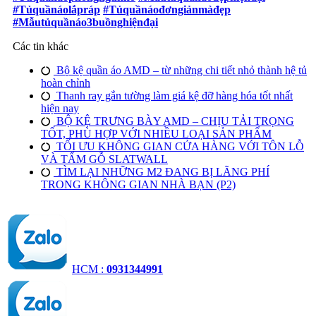
#Tủquầnáolắpráp
#Tủquầnáođơngiảnmàđẹp
#Mẫutủquầnáo3buồnghiệnđại
Các tin khác
Bộ kệ quần áo AMD – từ những chi tiết nhỏ thành hệ tủ
hoàn chỉnh
Thanh ray gắn tường làm giá kệ đỡ hàng hóa tốt nhất
hiện nay
BỘ KỆ TRƯNG BÀY AMD – CHỊU TẢI TRỌNG
TỐT, PHÙ HỢP VỚI NHIỀU LOẠI SẢN PHẨM
TỐI ƯU KHÔNG GIAN CỬA HÀNG VỚI TÔN LỖ
VÀ TẤM GỖ SLATWALL
TÌM LẠI NHỮNG M2 ĐANG BỊ LÃNG PHÍ
TRONG KHÔNG GIAN NHÀ BẠN (P2)
HCM :
0931344991