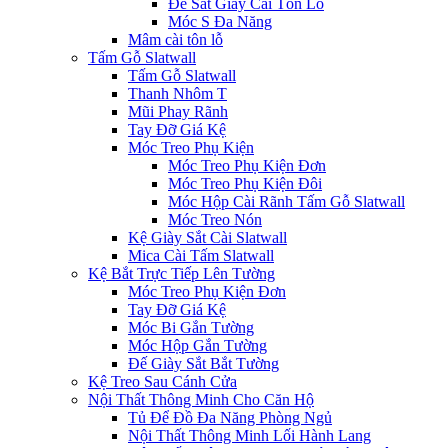
Đế Sắt Giày Cài Tôn Lỗ
Móc S Đa Năng
Mâm cài tôn lỗ
Tấm Gỗ Slatwall
Tấm Gỗ Slatwall
Thanh Nhôm T
Mũi Phay Rãnh
Tay Đỡ Giá Kệ
Móc Treo Phụ Kiện
Móc Treo Phụ Kiện Đơn
Móc Treo Phụ Kiện Đôi
Móc Hộp Cài Rãnh Tấm Gỗ Slatwall
Móc Treo Nón
Kệ Giày Sắt Cài Slatwall
Mica Cài Tấm Slatwall
Kệ Bắt Trực Tiếp Lên Tường
Móc Treo Phụ Kiện Đơn
Tay Đỡ Giá Kệ
Móc Bi Gắn Tường
Móc Hộp Gắn Tường
Đế Giày Sắt Bắt Tường
Kệ Treo Sau Cánh Cửa
Nội Thất Thông Minh Cho Căn Hộ
Tủ Để Đồ Đa Năng Phòng Ngủ
Nội Thất Thông Minh Lối Hành Lang