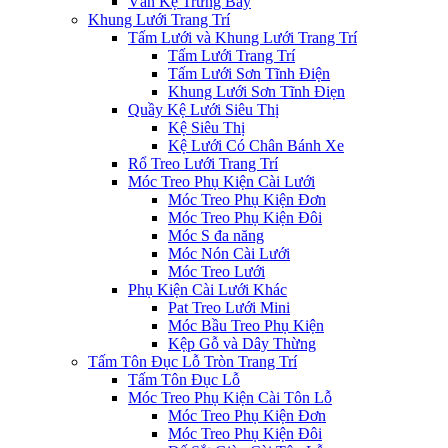
Ván Kệ Trưng Bày
Khung Lưới Trang Trí
Tấm Lưới và Khung Lưới Trang Trí
Tấm Lưới Trang Trí
Tấm Lưới Sơn Tĩnh Điện
Khung Lưới Sơn Tĩnh Điẹn
Quầy Kệ Lưới Siêu Thị
Kệ Siêu Thị
Kệ Lưới Có Chân Bánh Xe
Rổ Treo Lưới Trang Trí
Móc Treo Phụ Kiện Cài Lưới
Móc Treo Phụ Kiện Đơn
Móc Treo Phụ Kiện Đôi
Móc S đa năng
Móc Nón Cài Lưới
Móc Treo Lưới
Phụ Kiện Cài Lưới Khác
Pat Treo Lưới Mini
Móc Bầu Treo Phụ Kiện
Kệp Gỗ và Dây Thừng
Tấm Tôn Đục Lỗ Tròn Trang Trí
Tấm Tôn Đục Lỗ
Móc Treo Phụ Kiện Cài Tôn Lỗ
Móc Treo Phụ Kiện Đơn
Móc Treo Phụ Kiện Đôi