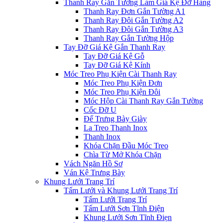
Thanh Ray Gắn Tường Làm Giá Kệ Đỡ Hàng
Thanh Ray Đơn Gắn Tường A1
Thanh Ray Đôi Gắn Tường A2
Thanh Ray Đôi Gắn Tường A3
Thanh Ray Gắn Tường Hộp
Tay Đỡ Giá Kệ Gắn Thanh Ray
Tay Đỡ Giá Kệ Gỗ
Tay Đỡ Giá Kệ Kính
Móc Treo Phụ Kiện Cài Thanh Ray
Móc Treo Phụ Kiện Đơn
Móc Treo Phụ Kiện Đôi
Móc Hộp Cài Thanh Ray Gắn Tường
Cốc Đỡ U
Đế Trưng Bày Giày
La Treo Thanh Inox
Thanh Inox
Khóa Chặn Đầu Móc Treo
Chìa Từ Mở Khóa Chặn
Vách Ngăn Hồ Sơ
Ván Kệ Trưng Bày
Khung Lưới Trang Trí
Tấm Lưới và Khung Lưới Trang Trí
Tấm Lưới Trang Trí
Tấm Lưới Sơn Tĩnh Điện
Khung Lưới Sơn Tĩnh Điẹn