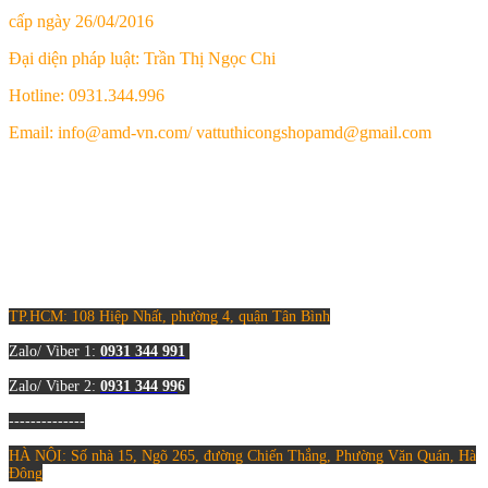
cấp ngày 26/04/2016
Đại diện pháp luật: Trần Thị Ngọc Chi
Hotline: 0931.344.996
Email: info@amd-vn.com/ vattuthicongshopamd@gmail.com
TP.HCM: 108 Hiệp Nhất, phường 4, quận Tân Bình
Zalo/ Viber 1:
0931 344 9
91
Zalo/ Viber 2:
0931 344 99
6
--------------
HÀ NỘI
: Số nhà 15, Ngõ 265, đường Chiến Thắng, Phường Văn Quán, Hà
Đông