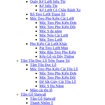
Quầy Kệ Lưới Siêu Thị
Kệ Siêu Thị
Kệ Lưới Có Chân Bánh Xe
Rổ Treo Lưới Trang Trí
Móc Treo Phụ Kiện Cài Lưới
Móc Treo Phụ Kiện Đơn
Móc Treo Phụ Kiện Đôi
Móc S đa năng
Móc Nón Cài Lưới
Móc Treo Lưới
Phụ Kiện Cài Lưới Khác
Pat Treo Lưới Mini
Móc Bầu Treo Phụ Kiện
Kệp Gỗ và Dây Thừng
Tấm Tôn Đục Lỗ Tròn Trang Trí
Tấm Tôn Đục Lỗ
Móc Treo Phụ Kiện Cài Tôn Lỗ
Móc Treo Phụ Kiện Đơn
Móc Treo Phụ Kiện Đôi
Đế Sắt Giày Cài Tôn Lỗ
Móc S Đa Năng
Mâm cài tôn lỗ
Tấm Gỗ Slatwall
Tấm Gỗ Slatwall
Thanh Nhôm T