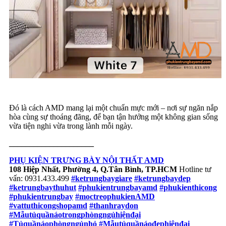
Đó là cách AMD mang lại một chuẩn mực mới – nơi sự ngăn nắp
hòa cùng sự thoáng đãng, để bạn tận hưởng một không gian sống
vừa tiện nghi vừa trong lành mỗi ngày.
_____________________
PHỤ KIỆN TRƯNG BÀY NỘI THẤT AMD
108 Hiệp Nhất, Phường 4, Q.Tân Bình, TP.HCM
Hotline tư
vấn: 0931.433.499
#ketrungbaygiare
#ketrungbaydep
#ketrungbaythuhut
#phukientrungbayamd
#phukienthicong
#phukientrungbay
#moctreophukienAMD
#vattuthicongshopamd
#thanhraydon
#Mẫutủquầnáotrongphòngngủhiệnđại
#Tủquầnáophòngngủnhỏ
#Mẫutủquầnáođẹphiệnđại