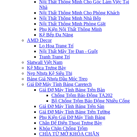
Nội Thất Thông Minh Cho Góc Làm Việc Tại
Nhà
Nội Thất Thông Minh Cho Phòng Khách
Nội Thất Thông Minh Nhà Bếp
Nội Thất Thông Minh Phòng Giặt
Phụ Kiện Nội Thất Thông Minh
Kệ Bếp Đa Năng
AMD Decor
Lọ Hoa Trang Trí
Nội Thất Mây Tre Đan - Guột
Tranh Trang Trí
Slatwall Việt Nam
Kệ Mica Trưng Bày
Nẹp Nhựa Kệ Siêu Thị
Bảng Giá Nhựa Đầu Móc Treo
Giá Đỡ Máy Tính Bảng Caretech
Giá Đỡ Máy Tính Bảng Trên Bàn
Chống Trộm Báo Động TA202
Bộ Chống Trộm Báo Động Nhiều Cổng
Giá Đỡ Máy Tính Bảng Trên Sàn
Giá Đỡ Máy Tính Bảng Trên Tường
Phụ Kiện Giá Đỡ Máy Tính Bảng
Chân Đế Điện Thoại Trưng Bày
Khóa Chặn Chống Trộm
CHÌA TỪ MỞ KHÓA CHẶN