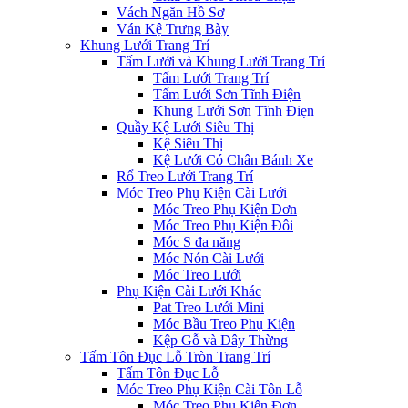
Vách Ngăn Hồ Sơ
Ván Kệ Trưng Bày
Khung Lưới Trang Trí
Tấm Lưới và Khung Lưới Trang Trí
Tấm Lưới Trang Trí
Tấm Lưới Sơn Tĩnh Điện
Khung Lưới Sơn Tĩnh Điẹn
Quầy Kệ Lưới Siêu Thị
Kệ Siêu Thị
Kệ Lưới Có Chân Bánh Xe
Rổ Treo Lưới Trang Trí
Móc Treo Phụ Kiện Cài Lưới
Móc Treo Phụ Kiện Đơn
Móc Treo Phụ Kiện Đôi
Móc S đa năng
Móc Nón Cài Lưới
Móc Treo Lưới
Phụ Kiện Cài Lưới Khác
Pat Treo Lưới Mini
Móc Bầu Treo Phụ Kiện
Kệp Gỗ và Dây Thừng
Tấm Tôn Đục Lỗ Tròn Trang Trí
Tấm Tôn Đục Lỗ
Móc Treo Phụ Kiện Cài Tôn Lỗ
Móc Treo Phụ Kiện Đơn