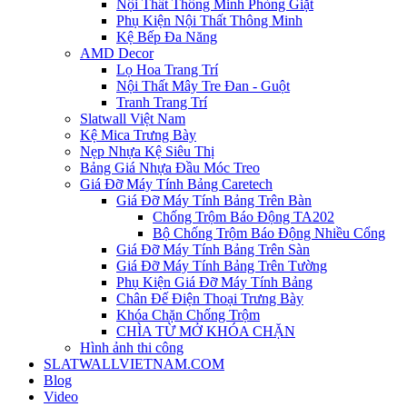
Nội Thất Thông Minh Phòng Giặt
Phụ Kiện Nội Thất Thông Minh
Kệ Bếp Đa Năng
AMD Decor
Lọ Hoa Trang Trí
Nội Thất Mây Tre Đan - Guột
Tranh Trang Trí
Slatwall Việt Nam
Kệ Mica Trưng Bày
Nẹp Nhựa Kệ Siêu Thị
Bảng Giá Nhựa Đầu Móc Treo
Giá Đỡ Máy Tính Bảng Caretech
Giá Đỡ Máy Tính Bảng Trên Bàn
Chống Trộm Báo Động TA202
Bộ Chống Trộm Báo Động Nhiều Cổng
Giá Đỡ Máy Tính Bảng Trên Sàn
Giá Đỡ Máy Tính Bảng Trên Tường
Phụ Kiện Giá Đỡ Máy Tính Bảng
Chân Đế Điện Thoại Trưng Bày
Khóa Chặn Chống Trộm
CHÌA TỪ MỞ KHÓA CHẶN
Hình ảnh thi công
SLATWALLVIETNAM.COM
Blog
Video