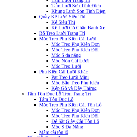
Tấm Lưới Trang Trí
Tấm Lưới Sơn Tĩnh Điện
Khung Lưới Sơn Tĩnh Điẹn
Quầy Kệ Lưới Siêu Thị
Kệ Siêu Thị
Kệ Lưới Có Chân Bánh Xe
Rổ Treo Lưới Trang Trí
Móc Treo Phụ Kiện Cài Lưới
Móc Treo Phụ Kiện Đơn
Móc Treo Phụ Kiện Đôi
Móc S đa năng
Móc Nón Cài Lưới
Móc Treo Lưới
Phụ Kiện Cài Lưới Khác
Pat Treo Lưới Mini
Móc Bầu Treo Phụ Kiện
Kệp Gỗ và Dây Thừng
Tấm Tôn Đục Lỗ Tròn Trang Trí
Tấm Tôn Đục Lỗ
Móc Treo Phụ Kiện Cài Tôn Lỗ
Móc Treo Phụ Kiện Đơn
Móc Treo Phụ Kiện Đôi
Đế Sắt Giày Cài Tôn Lỗ
Móc S Đa Năng
Mâm cài tôn lỗ