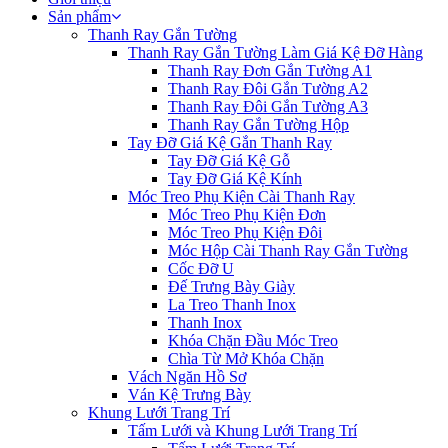
Sản phẩm
Thanh Ray Gắn Tường
Thanh Ray Gắn Tường Làm Giá Kệ Đỡ Hàng
Thanh Ray Đơn Gắn Tường A1
Thanh Ray Đôi Gắn Tường A2
Thanh Ray Đôi Gắn Tường A3
Thanh Ray Gắn Tường Hộp
Tay Đỡ Giá Kệ Gắn Thanh Ray
Tay Đỡ Giá Kệ Gỗ
Tay Đỡ Giá Kệ Kính
Móc Treo Phụ Kiện Cài Thanh Ray
Móc Treo Phụ Kiện Đơn
Móc Treo Phụ Kiện Đôi
Móc Hộp Cài Thanh Ray Gắn Tường
Cốc Đỡ U
Đế Trưng Bày Giày
La Treo Thanh Inox
Thanh Inox
Khóa Chặn Đầu Móc Treo
Chìa Từ Mở Khóa Chặn
Vách Ngăn Hồ Sơ
Ván Kệ Trưng Bày
Khung Lưới Trang Trí
Tấm Lưới và Khung Lưới Trang Trí