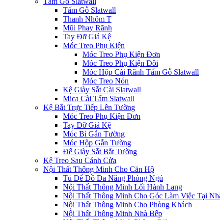
Tấm Gỗ Slatwall
Tấm Gỗ Slatwall
Thanh Nhôm T
Mũi Phay Rãnh
Tay Đỡ Giá Kệ
Móc Treo Phụ Kiện
Móc Treo Phụ Kiện Đơn
Móc Treo Phụ Kiện Đôi
Móc Hộp Cài Rãnh Tấm Gỗ Slatwall
Móc Treo Nón
Kệ Giày Sắt Cài Slatwall
Mica Cài Tấm Slatwall
Kệ Bắt Trực Tiếp Lên Tường
Móc Treo Phụ Kiện Đơn
Tay Đỡ Giá Kệ
Móc Bi Gắn Tường
Móc Hộp Gắn Tường
Đế Giày Sắt Bắt Tường
Kệ Treo Sau Cánh Cửa
Nội Thất Thông Minh Cho Căn Hộ
Tủ Để Đồ Đa Năng Phòng Ngủ
Nội Thất Thông Minh Lối Hành Lang
Nội Thất Thông Minh Cho Góc Làm Việc Tại Nh
Nội Thất Thông Minh Cho Phòng Khách
Nội Thất Thông Minh Nhà Bếp