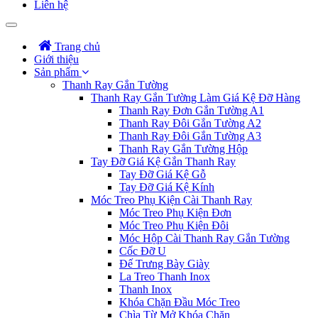
Liên hệ
Trang chủ
Giới thiệu
Sản phẩm
Thanh Ray Gắn Tường
Thanh Ray Gắn Tường Làm Giá Kệ Đỡ Hàng
Thanh Ray Đơn Gắn Tường A1
Thanh Ray Đôi Gắn Tường A2
Thanh Ray Đôi Gắn Tường A3
Thanh Ray Gắn Tường Hộp
Tay Đỡ Giá Kệ Gắn Thanh Ray
Tay Đỡ Giá Kệ Gỗ
Tay Đỡ Giá Kệ Kính
Móc Treo Phụ Kiện Cài Thanh Ray
Móc Treo Phụ Kiện Đơn
Móc Treo Phụ Kiện Đôi
Móc Hộp Cài Thanh Ray Gắn Tường
Cốc Đỡ U
Đế Trưng Bày Giày
La Treo Thanh Inox
Thanh Inox
Khóa Chặn Đầu Móc Treo
Chìa Từ Mở Khóa Chặn