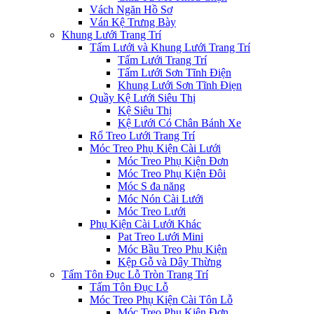
Vách Ngăn Hồ Sơ
Ván Kệ Trưng Bày
Khung Lưới Trang Trí
Tấm Lưới và Khung Lưới Trang Trí
Tấm Lưới Trang Trí
Tấm Lưới Sơn Tĩnh Điện
Khung Lưới Sơn Tĩnh Điẹn
Quầy Kệ Lưới Siêu Thị
Kệ Siêu Thị
Kệ Lưới Có Chân Bánh Xe
Rổ Treo Lưới Trang Trí
Móc Treo Phụ Kiện Cài Lưới
Móc Treo Phụ Kiện Đơn
Móc Treo Phụ Kiện Đôi
Móc S đa năng
Móc Nón Cài Lưới
Móc Treo Lưới
Phụ Kiện Cài Lưới Khác
Pat Treo Lưới Mini
Móc Bầu Treo Phụ Kiện
Kệp Gỗ và Dây Thừng
Tấm Tôn Đục Lỗ Tròn Trang Trí
Tấm Tôn Đục Lỗ
Móc Treo Phụ Kiện Cài Tôn Lỗ
Móc Treo Phụ Kiện Đơn