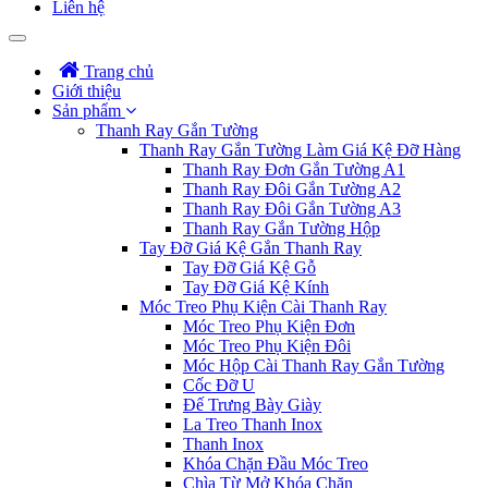
Liên hệ
Trang chủ
Giới thiệu
Sản phẩm
Thanh Ray Gắn Tường
Thanh Ray Gắn Tường Làm Giá Kệ Đỡ Hàng
Thanh Ray Đơn Gắn Tường A1
Thanh Ray Đôi Gắn Tường A2
Thanh Ray Đôi Gắn Tường A3
Thanh Ray Gắn Tường Hộp
Tay Đỡ Giá Kệ Gắn Thanh Ray
Tay Đỡ Giá Kệ Gỗ
Tay Đỡ Giá Kệ Kính
Móc Treo Phụ Kiện Cài Thanh Ray
Móc Treo Phụ Kiện Đơn
Móc Treo Phụ Kiện Đôi
Móc Hộp Cài Thanh Ray Gắn Tường
Cốc Đỡ U
Đế Trưng Bày Giày
La Treo Thanh Inox
Thanh Inox
Khóa Chặn Đầu Móc Treo
Chìa Từ Mở Khóa Chặn