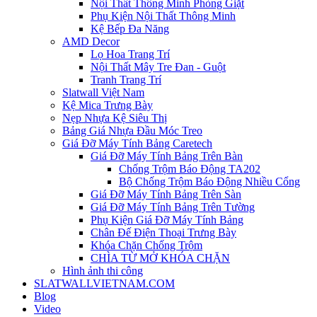
Nội Thất Thông Minh Phòng Giặt
Phụ Kiện Nội Thất Thông Minh
Kệ Bếp Đa Năng
AMD Decor
Lọ Hoa Trang Trí
Nội Thất Mây Tre Đan - Guột
Tranh Trang Trí
Slatwall Việt Nam
Kệ Mica Trưng Bày
Nẹp Nhựa Kệ Siêu Thị
Bảng Giá Nhựa Đầu Móc Treo
Giá Đỡ Máy Tính Bảng Caretech
Giá Đỡ Máy Tính Bảng Trên Bàn
Chống Trộm Báo Động TA202
Bộ Chống Trộm Báo Động Nhiều Cổng
Giá Đỡ Máy Tính Bảng Trên Sàn
Giá Đỡ Máy Tính Bảng Trên Tường
Phụ Kiện Giá Đỡ Máy Tính Bảng
Chân Đế Điện Thoại Trưng Bày
Khóa Chặn Chống Trộm
CHÌA TỪ MỞ KHÓA CHẶN
Hình ảnh thi công
SLATWALLVIETNAM.COM
Blog
Video