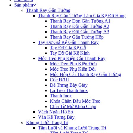
Sản phẩm
Thanh Ray Gắn Tường
Thanh Ray Gắn Tường Làm Giá Kệ Đỡ Hàng
Thanh Ray Đơn Gắn Tường A1
Thanh Ray Đôi Gắn Tường A2
Thanh Ray Đôi Gắn Tường A3
Thanh Ray Gắn Tường Hộp
Tay Đỡ Giá Kệ Gắn Thanh Ray
Tay Đỡ Giá Kệ Gỗ
Tay Đỡ Giá Kệ Kính
Móc Treo Phụ Kiện Cài Thanh Ray
Móc Treo Phụ Kiện Đơn
Móc Treo Phụ Kiện Đôi
Móc Hộp Cài Thanh Ray Gắn Tường
Cốc Đỡ U
Đế Trưng Bày Giày
La Treo Thanh Inox
Thanh Inox
Khóa Chặn Đầu Móc Treo
Chìa Từ Mở Khóa Chặn
Vách Ngăn Hồ Sơ
Ván Kệ Trưng Bày
Khung Lưới Trang Trí
Tấm Lưới và Khung Lưới Trang Trí