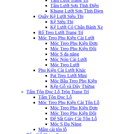
Tấm Lưới Trang Trí
Tấm Lưới Sơn Tĩnh Điện
Khung Lưới Sơn Tĩnh Điẹn
Quầy Kệ Lưới Siêu Thị
Kệ Siêu Thị
Kệ Lưới Có Chân Bánh Xe
Rổ Treo Lưới Trang Trí
Móc Treo Phụ Kiện Cài Lưới
Móc Treo Phụ Kiện Đơn
Móc Treo Phụ Kiện Đôi
Móc S đa năng
Móc Nón Cài Lưới
Móc Treo Lưới
Phụ Kiện Cài Lưới Khác
Pat Treo Lưới Mini
Móc Bầu Treo Phụ Kiện
Kệp Gỗ và Dây Thừng
Tấm Tôn Đục Lỗ Tròn Trang Trí
Tấm Tôn Đục Lỗ
Móc Treo Phụ Kiện Cài Tôn Lỗ
Móc Treo Phụ Kiện Đơn
Móc Treo Phụ Kiện Đôi
Đế Sắt Giày Cài Tôn Lỗ
Móc S Đa Năng
Mâm cài tôn lỗ