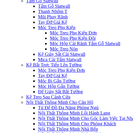
Tấm Gỗ Slatwall
Tấm Gỗ Slatwall
Thanh Nhôm T
Mũi Phay Rãnh
Tay Đỡ Giá Kệ
Móc Treo Phụ Kiện
Móc Treo Phụ Kiện Đơn
Móc Treo Phụ Kiện Đôi
Móc Hộp Cài Rãnh Tấm Gỗ Slatwall
Móc Treo Nón
Kệ Giày Sắt Cài Slatwall
Mica Cài Tấm Slatwall
Kệ Bắt Trực Tiếp Lên Tường
Móc Treo Phụ Kiện Đơn
Tay Đỡ Giá Kệ
Móc Bi Gắn Tường
Móc Hộp Gắn Tường
Đế Giày Sắt Bắt Tường
Kệ Treo Sau Cánh Cửa
Nội Thất Thông Minh Cho Căn Hộ
Tủ Để Đồ Đa Năng Phòng Ngủ
Nội Thất Thông Minh Lối Hành Lang
Nội Thất Thông Minh Cho Góc Làm Việc Tại Nh
Nội Thất Thông Minh Cho Phòng Khách
Nội Thất Thông Minh Nhà Bếp